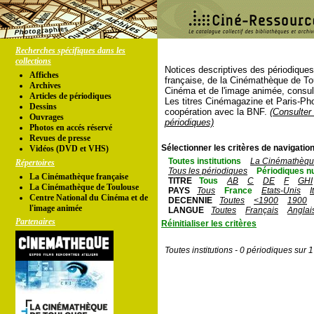
Recherches spécifiques dans les
collections
Notices descriptives des périodique
Affiches
française, de la Cinémathèque de To
Archives
Cinéma et de l'image animée, consul
Articles de périodiques
Les titres Cinémagazine et Paris-Ph
Dessins
coopération avec la BNF.
(Consulter 
Ouvrages
périodiques)
Photos en accés réservé
Revues de presse
Sélectionner les critères de navigation
Vidéos (DVD et VHS)
Toutes institutions
La Cinémathèque
Répertoires
Tous les périodiques
Périodiques n
La Cinémathèque française
TITRE
Tous
AB
C
DE
F
GHI
La Cinémathèque de Toulouse
PAYS
Tous
France
Etats-Unis
I
Centre National du Cinéma et de
DECENNIE
Toutes
<1900
1900
l'image animée
LANGUE
Toutes
Français
Anglai
Partenaires
Réinitialiser les critères
Toutes institutions - 0 périodiques sur 