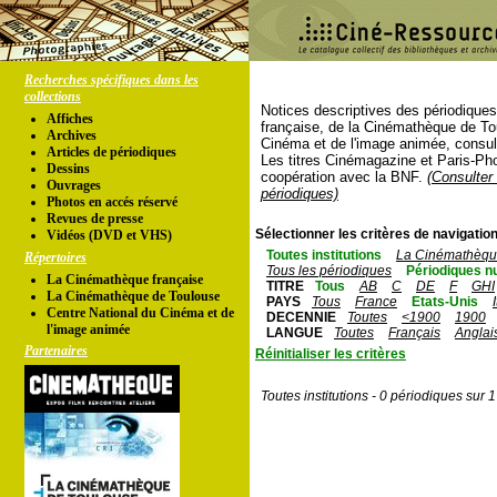
Recherches spécifiques dans les
collections
Notices descriptives des périodique
Affiches
française, de la Cinémathèque de To
Archives
Cinéma et de l'image animée, consul
Articles de périodiques
Les titres Cinémagazine et Paris-Ph
Dessins
coopération avec la BNF.
(Consulter 
Ouvrages
périodiques)
Photos en accés réservé
Revues de presse
Sélectionner les critères de navigation
Vidéos (DVD et VHS)
Toutes institutions
La Cinémathèque
Répertoires
Tous les périodiques
Périodiques n
La Cinémathèque française
TITRE
Tous
AB
C
DE
F
GHI
La Cinémathèque de Toulouse
PAYS
Tous
France
Etats-Unis
Centre National du Cinéma et de
DECENNIE
Toutes
<1900
1900
l'image animée
LANGUE
Toutes
Français
Anglai
Partenaires
Réinitialiser les critères
Toutes institutions - 0 périodiques sur 