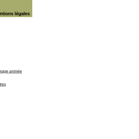
ntions légales
'image animée
tres