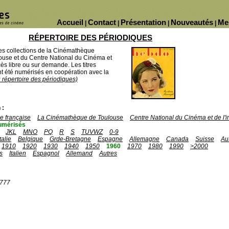
Accueil
Contact
Présentation
Nouveautés
Me
|
|
|
|
RÉPERTOIRE DES PÉRIODIQUES
des collections de la Cinémathèque
ouse et du Centre National du Cinéma et
ès libre ou sur demande. Les titres
 été numérisés en coopération avec la
u répertoire des périodiques)
 :
 française
La Cinémathèque de Toulouse
Centre National du Cinéma et de l
umérisés
JKL
MNO
PQ
R
S
TUVWZ
0-9
Italie
Belgique
Grde-Bretagne
Espagne
Allemagne
Canada
Suisse
Au
1910
1920
1930
1940
1950
1960
1970
1980
1990
>2000
s
Italien
Espagnol
Allemand
Autres
1777