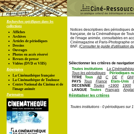
Recherches spécifiques dans les
collections
Notices descriptives des périodiques 
Affiches
française, de la Cinémathèque de Toul
Archives
de l'image animée, consultables en acc
Articles de périodiques
Cinémagazine et Paris-Photographe ont
Dessins
BNF.
(Consulter le guide d'utilisation d
Ouvrages
Photos en accés réservé
Revues de presse
Sélectionner les critères de navigation
Vidéos (DVD et VHS)
Toutes institutions
La Cinémathèque
Répertoires
Tous les périodiques
Périodiques n
La Cinémathèque française
TITRE
Tous
AB
C
DE
F
GHI
La Cinémathèque de Toulouse
PAYS
Tous
France
Etats-Unis
Centre National du Cinéma et de
DECENNIE
Toutes
<1900
1900
l'image animée
LANGUE
Toutes
Français
Anglai
Partenaires
Réinitialiser les critères
Toutes institutions - 0 périodiques sur 