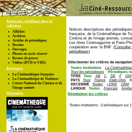
Recherches spécifiques dans les
collections
Notices descriptives des périodique
Affiches
française, de la Cinémathèque de To
Archives
Cinéma et de l'image animée, consul
Articles de périodiques
Les titres Cinémagazine et Paris-Ph
Dessins
coopération avec la BNF.
(Consulter 
Ouvrages
périodiques)
Photos en accés réservé
Revues de presse
Sélectionner les critères de navigation
Vidéos (DVD et VHS)
Toutes institutions
La Cinémathèque
Répertoires
Tous les périodiques
Périodiques n
La Cinémathèque française
TITRE
Tous
AB
C
DE
F
GHI
La Cinémathèque de Toulouse
PAYS
Tous
France
Etats-Unis
I
Centre National du Cinéma et de
DECENNIE
Toutes
<1900
1900
l'image animée
LANGUE
Toutes
Français
Anglai
Partenaires
Réinitialiser les critères
Toutes institutions - 0 périodiques sur 