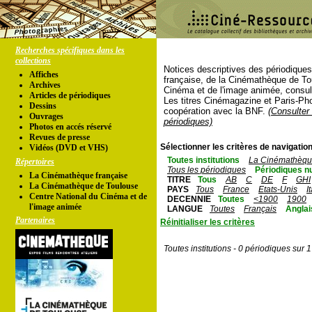
Recherches spécifiques dans les
collections
Notices descriptives des périodique
Affiches
française, de la Cinémathèque de To
Archives
Cinéma et de l'image animée, consul
Articles de périodiques
Les titres Cinémagazine et Paris-Ph
Dessins
coopération avec la BNF.
(Consulter 
Ouvrages
périodiques)
Photos en accés réservé
Revues de presse
Sélectionner les critères de navigation
Vidéos (DVD et VHS)
Toutes institutions
La Cinémathèque
Répertoires
Tous les périodiques
Périodiques n
La Cinémathèque française
TITRE
Tous
AB
C
DE
F
GHI
La Cinémathèque de Toulouse
PAYS
Tous
France
Etats-Unis
I
Centre National du Cinéma et de
DECENNIE
Toutes
<1900
1900
l'image animée
LANGUE
Toutes
Français
Anglai
Partenaires
Réinitialiser les critères
Toutes institutions - 0 périodiques sur 