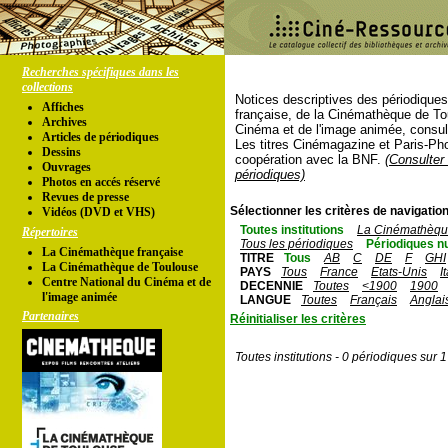
Recherches spécifiques dans les
collections
Notices descriptives des périodique
Affiches
française, de la Cinémathèque de To
Archives
Cinéma et de l'image animée, consul
Articles de périodiques
Les titres Cinémagazine et Paris-Ph
Dessins
coopération avec la BNF.
(Consulter 
Ouvrages
périodiques)
Photos en accés réservé
Revues de presse
Sélectionner les critères de navigation
Vidéos (DVD et VHS)
Toutes institutions
La Cinémathèque
Répertoires
Tous les périodiques
Périodiques n
La Cinémathèque française
TITRE
Tous
AB
C
DE
F
GHI
La Cinémathèque de Toulouse
PAYS
Tous
France
Etats-Unis
I
Centre National du Cinéma et de
DECENNIE
Toutes
<1900
1900
l'image animée
LANGUE
Toutes
Français
Anglai
Partenaires
Réinitialiser les critères
Toutes institutions - 0 périodiques sur 