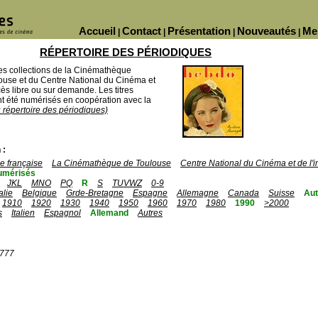
Accueil
Contact
Présentation
Nouveautés
Me
|
|
|
|
RÉPERTOIRE DES PÉRIODIQUES
des collections de la Cinémathèque
ouse et du Centre National du Cinéma et
ès libre ou sur demande. Les titres
 été numérisés en coopération avec la
u répertoire des périodiques)
 :
 française
La Cinémathèque de Toulouse
Centre National du Cinéma et de l
umérisés
JKL
MNO
PQ
R
S
TUVWZ
0-9
talie
Belgique
Grde-Bretagne
Espagne
Allemagne
Canada
Suisse
Aut
1910
1920
1930
1940
1950
1960
1970
1980
1990
>2000
s
Italien
Espagnol
Allemand
Autres
1777