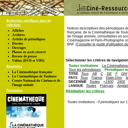
Recherches spécifiques dans les
collections
Notices descriptives des périodiques 
Affiches
française, de la Cinémathèque de Toul
Archives
de l'image animée, consultables en acc
Articles de périodiques
Cinémagazine et Paris-Photographe ont
Dessins
BNF.
(Consulter le guide d'utilisation d
Ouvrages
Photos en accés réservé
Revues de presse
Sélectionner les critères de navigation
Vidéos (DVD et VHS)
Toutes institutions
La Cinémathèque
Répertoires
Tous les périodiques
Périodiques n
La Cinémathèque française
TITRE
Tous
AB
C
DE
F
GHI
La Cinémathèque de Toulouse
PAYS
Tous
France
Etats-Unis
I
Centre National du Cinéma et de
DECENNIE
Toutes
<1900
1900
l'image animée
LANGUE
Toutes
Français
Anglai
Partenaires
Réinitialiser les critères
Toutes institutions - 0 périodiques sur 