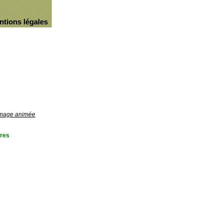
ntions légales
'image animée
res