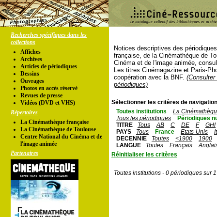
Recherches spécifiques dans les
collections
Notices descriptives des périodique
Affiches
française, de la Cinémathèque de To
Archives
Cinéma et de l'image animée, consul
Articles de périodiques
Les titres Cinémagazine et Paris-Ph
Dessins
coopération avec la BNF.
(Consulter 
Ouvrages
périodiques)
Photos en accés réservé
Revues de presse
Sélectionner les critères de navigation
Vidéos (DVD et VHS)
Toutes institutions
La Cinémathèque
Répertoires
Tous les périodiques
Périodiques n
La Cinémathèque française
TITRE
Tous
AB
C
DE
F
GHI
La Cinémathèque de Toulouse
PAYS
Tous
France
Etats-Unis
I
Centre National du Cinéma et de
DECENNIE
Toutes
<1900
1900
l'image animée
LANGUE
Toutes
Français
Anglai
Partenaires
Réinitialiser les critères
Toutes institutions - 0 périodiques sur 