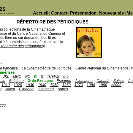
Accueil
Contact
Présentation
Nouveautés
Me
|
|
|
|
RÉPERTOIRE DES PÉRIODIQUES
des collections de la Cinémathèque
ouse et du Centre National du Cinéma et
ès libre ou sur demande. Les titres
 été numérisés en coopération avec la
u répertoire des périodiques)
 :
 française
La Cinémathèque de Toulouse
Centre National du Cinéma et de l
umérisés
JKL
MNO
PQ
R
S
TUVWZ
0-9
talie
Belgique
Grde-Bretagne
Espagne
Allemagne
Canada
Suisse
Au
1910
1920
1930
1940
1950
1960
1970
1980
1990
>2000
s
Italien
Espagnol
Allemand
Autres
1777