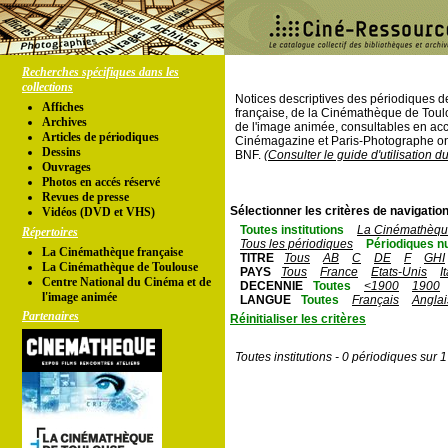
Recherches spécifiques dans les
collections
Notices descriptives des périodiques 
Affiches
française, de la Cinémathèque de Toul
Archives
de l'image animée, consultables en acc
Articles de périodiques
Cinémagazine et Paris-Photographe ont
Dessins
BNF.
(Consulter le guide d'utilisation d
Ouvrages
Photos en accés réservé
Revues de presse
Sélectionner les critères de navigation
Vidéos (DVD et VHS)
Toutes institutions
La Cinémathèque
Répertoires
Tous les périodiques
Périodiques n
La Cinémathèque française
TITRE
Tous
AB
C
DE
F
GHI
La Cinémathèque de Toulouse
PAYS
Tous
France
Etats-Unis
I
Centre National du Cinéma et de
DECENNIE
Toutes
<1900
1900
l'image animée
LANGUE
Toutes
Français
Anglai
Partenaires
Réinitialiser les critères
Toutes institutions - 0 périodiques sur 