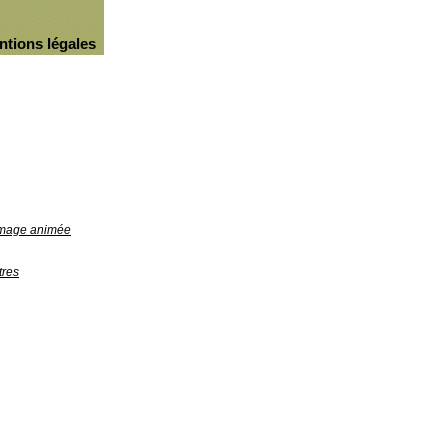
ntions légales
'image animée
tres