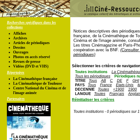
Recherches spécifiques dans les
collections
Notices descriptives des périodique
Affiches
française, de la Cinémathèque de To
Archives
Cinéma et de l'image animée, consul
Articles de périodiques
Les titres Cinémagazine et Paris-Ph
Dessins
coopération avec la BNF.
(Consulter 
Ouvrages
périodiques)
Photos en accés réservé
Revues de presse
Sélectionner les critères de navigation
Vidéos (DVD et VHS)
Toutes institutions
La Cinémathèque
Répertoires
Tous les périodiques
Périodiques n
La Cinémathèque française
TITRE
Tous
AB
C
DE
F
GHI
La Cinémathèque de Toulouse
PAYS
Tous
France
Etats-Unis
I
Centre National du Cinéma et de
DECENNIE
Toutes
<1900
1900
l'image animée
LANGUE
Toutes
Français
Anglai
Partenaires
Réinitialiser les critères
Toutes institutions - 0 périodiques sur 