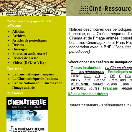
Recherches spécifiques dans les
collections
Notices descriptives des périodique
Affiches
française, de la Cinémathèque de To
Archives
Cinéma et de l'image animée, consul
Articles de périodiques
Les titres Cinémagazine et Paris-Ph
Dessins
coopération avec la BNF.
(Consulter 
Ouvrages
périodiques)
Photos en accés réservé
Revues de presse
Sélectionner les critères de navigation
Vidéos (DVD et VHS)
Toutes institutions
La Cinémathèque
Répertoires
Tous les périodiques
Périodiques n
La Cinémathèque française
TITRE
Tous
AB
C
DE
F
GHI
La Cinémathèque de Toulouse
PAYS
Tous
France
Etats-Unis
I
Centre National du Cinéma et de
DECENNIE
Toutes
<1900
1900
l'image animée
LANGUE
Toutes
Français
Angla
Partenaires
Réinitialiser les critères
Toutes institutions - 0 périodiques sur 