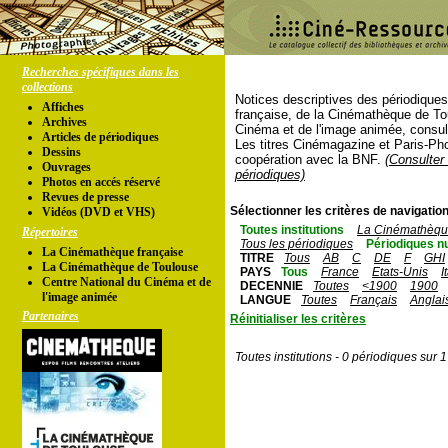
Recherches spécifiques dans les
collections
Notices descriptives des périodique
Affiches
française, de la Cinémathèque de To
Archives
Cinéma et de l'image animée, consul
Articles de périodiques
Les titres Cinémagazine et Paris-Ph
Dessins
coopération avec la BNF.
(Consulter 
Ouvrages
périodiques)
Photos en accés réservé
Revues de presse
Sélectionner les critères de navigation
Vidéos (DVD et VHS)
Toutes institutions
La Cinémathèque
Répertoires
Tous les périodiques
Périodiques n
La Cinémathèque française
TITRE
Tous
AB
C
DE
F
GHI
La Cinémathèque de Toulouse
PAYS
Tous
France
Etats-Unis
I
Centre National du Cinéma et de
DECENNIE
Toutes
<1900
1900
l'image animée
LANGUE
Toutes
Français
Anglai
Partenaires
Réinitialiser les critères
Toutes institutions - 0 périodiques sur 