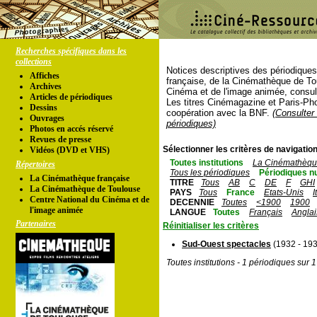
Recherches spécifiques dans les
collections
Notices descriptives des périodique
Affiches
française, de la Cinémathèque de To
Archives
Cinéma et de l'image animée, consul
Articles de périodiques
Les titres Cinémagazine et Paris-Ph
Dessins
coopération avec la BNF.
(Consulter 
Ouvrages
périodiques)
Photos en accés réservé
Revues de presse
Sélectionner les critères de navigation
Vidéos (DVD et VHS)
Toutes institutions
La Cinémathèque
Répertoires
Tous les périodiques
Périodiques n
La Cinémathèque française
TITRE
Tous
AB
C
DE
F
GHI
La Cinémathèque de Toulouse
PAYS
Tous
France
Etats-Unis
I
Centre National du Cinéma et de
DECENNIE
Toutes
<1900
1900
l'image animée
LANGUE
Toutes
Français
Anglai
Partenaires
Réinitialiser les critères
Sud-Ouest spectacles
(1932 - 19
Toutes institutions - 1 périodiques sur 