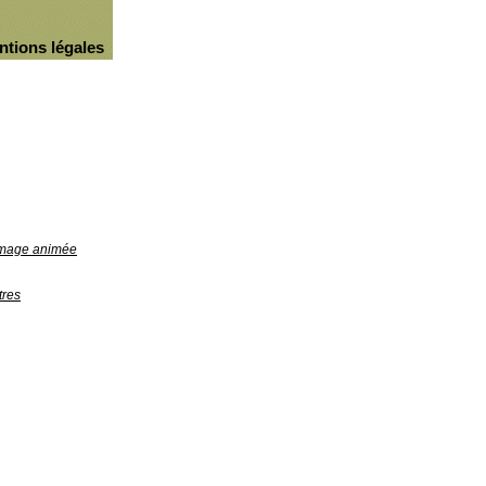
ntions légales
'image animée
tres