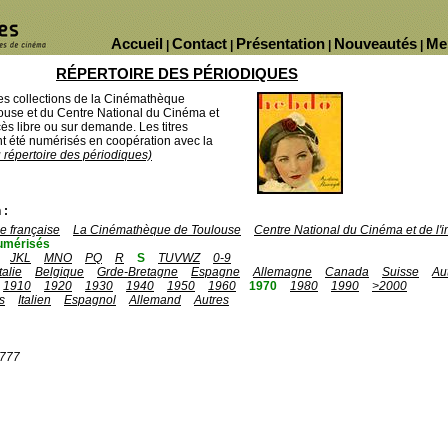
Accueil
Contact
Présentation
Nouveautés
Me
|
|
|
|
RÉPERTOIRE DES PÉRIODIQUES
des collections de la Cinémathèque
ouse et du Centre National du Cinéma et
ès libre ou sur demande. Les titres
 été numérisés en coopération avec la
u répertoire des périodiques)
 :
 française
La Cinémathèque de Toulouse
Centre National du Cinéma et de l
umérisés
JKL
MNO
PQ
R
S
TUVWZ
0-9
Italie
Belgique
Grde-Bretagne
Espagne
Allemagne
Canada
Suisse
Au
1910
1920
1930
1940
1950
1960
1970
1980
1990
>2000
s
Italien
Espagnol
Allemand
Autres
1777