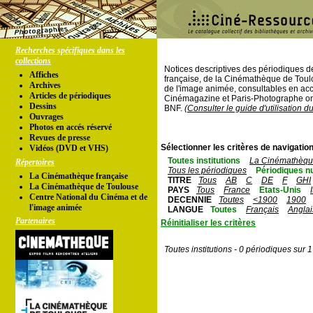
Recherches spécifiques dans les
collections
Notices descriptives des périodiques 
Affiches
française, de la Cinémathèque de Toul
Archives
de l'image animée, consultables en acc
Articles de périodiques
Cinémagazine et Paris-Photographe ont
Dessins
BNF.
(Consulter le guide d'utilisation d
Ouvrages
Photos en accés réservé
Revues de presse
Sélectionner les critères de navigation
Vidéos (DVD et VHS)
Toutes institutions
La Cinémathèque
Répertoires
Tous les périodiques
Périodiques n
La Cinémathèque française
TITRE
Tous
AB
C
DE
F
GHI
La Cinémathèque de Toulouse
PAYS
Tous
France
Etats-Unis
Centre National du Cinéma et de
DECENNIE
Toutes
<1900
1900
l'image animée
LANGUE
Toutes
Français
Anglai
Partenaires
Réinitialiser les critères
Toutes institutions - 0 périodiques sur 