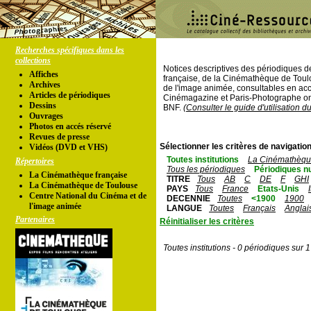
Recherches spécifiques dans les
collections
Notices descriptives des périodiques 
Affiches
française, de la Cinémathèque de Toul
Archives
de l'image animée, consultables en acc
Articles de périodiques
Cinémagazine et Paris-Photographe ont
Dessins
BNF.
(Consulter le guide d'utilisation d
Ouvrages
Photos en accés réservé
Revues de presse
Sélectionner les critères de navigation
Vidéos (DVD et VHS)
Toutes institutions
La Cinémathèque
Répertoires
Tous les périodiques
Périodiques n
La Cinémathèque française
TITRE
Tous
AB
C
DE
F
GHI
La Cinémathèque de Toulouse
PAYS
Tous
France
Etats-Unis
Centre National du Cinéma et de
DECENNIE
Toutes
<1900
1900
l'image animée
LANGUE
Toutes
Français
Anglai
Partenaires
Réinitialiser les critères
Toutes institutions - 0 périodiques sur 