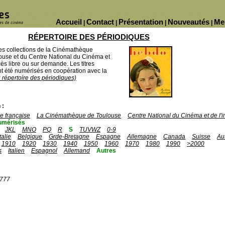
Accueil
Contact
Présentation
Nouveautés
Me
|
|
|
|
RÉPERTOIRE DES PÉRIODIQUES
des collections de la Cinémathèque
ouse et du Centre National du Cinéma et
ès libre ou sur demande. Les titres
 été numérisés en coopération avec la
u répertoire des périodiques)
 :
 française
La Cinémathèque de Toulouse
Centre National du Cinéma et de l
umérisés
JKL
MNO
PQ
R
S
TUVWZ
0-9
Italie
Belgique
Grde-Bretagne
Espagne
Allemagne
Canada
Suisse
Au
1910
1920
1930
1940
1950
1960
1970
1980
1990
>2000
s
Italien
Espagnol
Allemand
Autres
1777