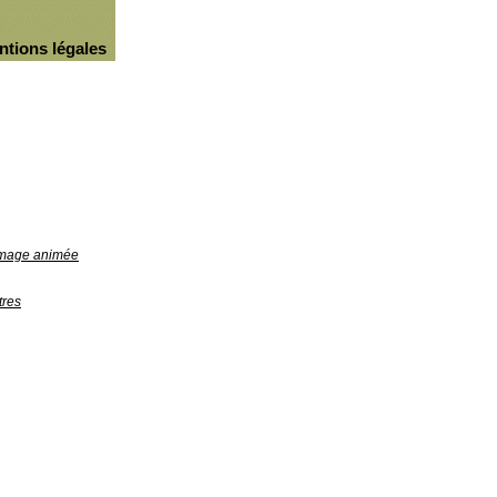
ntions légales
'image animée
tres