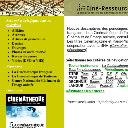
Recherches spécifiques dans les
collections
Notices descriptives des périodique
Affiches
française, de la Cinémathèque de To
Archives
Cinéma et de l'image animée, consul
Articles de périodiques
Les titres Cinémagazine et Paris-Ph
Dessins
coopération avec la BNF.
(Consulter 
Ouvrages
périodiques)
Photos en accés réservé
Revues de presse
Sélectionner les critères de navigation
Vidéos (DVD et VHS)
Toutes institutions
La Cinémathèque
Répertoires
Tous les périodiques
Périodiques n
La Cinémathèque française
TITRE
Tous
AB
C
DE
F
GHI
La Cinémathèque de Toulouse
PAYS
Tous
France
Etats-Unis
I
Centre National du Cinéma et de
DECENNIE
Toutes
<1900
1900
l'image animée
LANGUE
Toutes
Français
Anglai
Partenaires
Réinitialiser les critères
Toutes institutions - 0 périodiques sur 