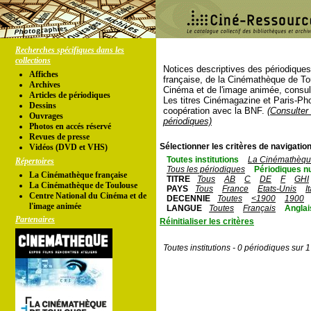
Recherches spécifiques dans les
collections
Notices descriptives des périodique
Affiches
française, de la Cinémathèque de To
Archives
Cinéma et de l'image animée, consul
Articles de périodiques
Les titres Cinémagazine et Paris-Ph
Dessins
coopération avec la BNF.
(Consulter 
Ouvrages
périodiques)
Photos en accés réservé
Revues de presse
Sélectionner les critères de navigation
Vidéos (DVD et VHS)
Toutes institutions
La Cinémathèque
Répertoires
Tous les périodiques
Périodiques n
La Cinémathèque française
TITRE
Tous
AB
C
DE
F
GHI
La Cinémathèque de Toulouse
PAYS
Tous
France
Etats-Unis
I
Centre National du Cinéma et de
DECENNIE
Toutes
<1900
1900
l'image animée
LANGUE
Toutes
Français
Anglai
Partenaires
Réinitialiser les critères
Toutes institutions - 0 périodiques sur 