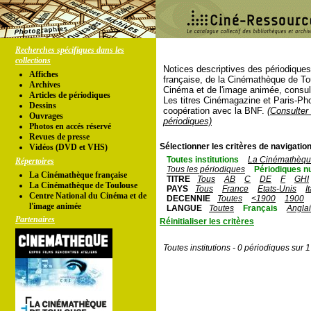
Recherches spécifiques dans les
collections
Notices descriptives des périodique
Affiches
française, de la Cinémathèque de To
Archives
Cinéma et de l'image animée, consul
Articles de périodiques
Les titres Cinémagazine et Paris-Ph
Dessins
coopération avec la BNF.
(Consulter 
Ouvrages
périodiques)
Photos en accés réservé
Revues de presse
Sélectionner les critères de navigation
Vidéos (DVD et VHS)
Toutes institutions
La Cinémathèque
Répertoires
Tous les périodiques
Périodiques n
La Cinémathèque française
TITRE
Tous
AB
C
DE
F
GHI
La Cinémathèque de Toulouse
PAYS
Tous
France
Etats-Unis
I
Centre National du Cinéma et de
DECENNIE
Toutes
<1900
1900
l'image animée
LANGUE
Toutes
Français
Angla
Partenaires
Réinitialiser les critères
Toutes institutions - 0 périodiques sur 