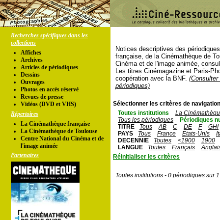
Recherches spécifiques dans les
collections
Notices descriptives des périodique
Affiches
française, de la Cinémathèque de To
Archives
Cinéma et de l'image animée, consul
Articles de périodiques
Les titres Cinémagazine et Paris-Ph
Dessins
coopération avec la BNF.
(Consulter 
Ouvrages
périodiques)
Photos en accés réservé
Revues de presse
Sélectionner les critères de navigation
Vidéos (DVD et VHS)
Toutes institutions
La Cinémathèque
Répertoires
Tous les périodiques
Périodiques n
La Cinémathèque française
TITRE
Tous
AB
C
DE
F
GHI
La Cinémathèque de Toulouse
PAYS
Tous
France
Etats-Unis
I
Centre National du Cinéma et de
DECENNIE
Toutes
<1900
1900
l'image animée
LANGUE
Toutes
Français
Anglai
Partenaires
Réinitialiser les critères
Toutes institutions - 0 périodiques sur 