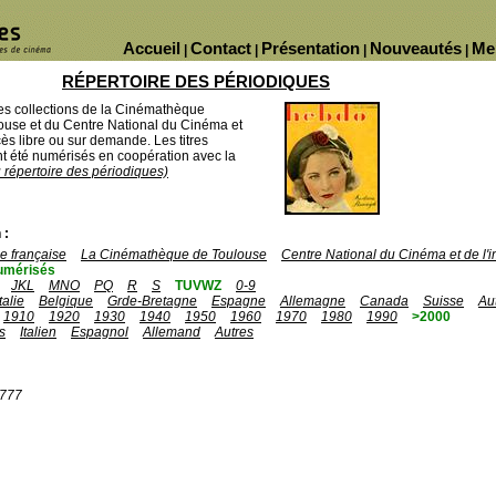
Accueil
Contact
Présentation
Nouveautés
Me
|
|
|
|
RÉPERTOIRE DES PÉRIODIQUES
des collections de la Cinémathèque
ouse et du Centre National du Cinéma et
ès libre ou sur demande. Les titres
 été numérisés en coopération avec la
u répertoire des périodiques)
 :
 française
La Cinémathèque de Toulouse
Centre National du Cinéma et de l
umérisés
JKL
MNO
PQ
R
S
TUVWZ
0-9
Italie
Belgique
Grde-Bretagne
Espagne
Allemagne
Canada
Suisse
Au
1910
1920
1930
1940
1950
1960
1970
1980
1990
>2000
s
Italien
Espagnol
Allemand
Autres
1777