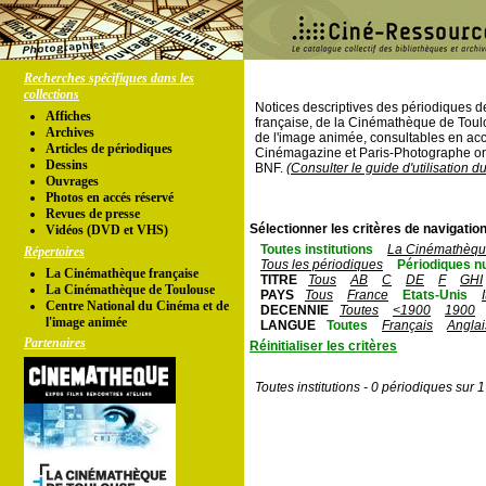
Recherches spécifiques dans les
collections
Notices descriptives des périodiques 
Affiches
française, de la Cinémathèque de Toul
Archives
de l'image animée, consultables en acc
Articles de périodiques
Cinémagazine et Paris-Photographe ont
Dessins
BNF.
(Consulter le guide d'utilisation d
Ouvrages
Photos en accés réservé
Revues de presse
Sélectionner les critères de navigation
Vidéos (DVD et VHS)
Toutes institutions
La Cinémathèque
Répertoires
Tous les périodiques
Périodiques n
La Cinémathèque française
TITRE
Tous
AB
C
DE
F
GHI
La Cinémathèque de Toulouse
PAYS
Tous
France
Etats-Unis
Centre National du Cinéma et de
DECENNIE
Toutes
<1900
1900
l'image animée
LANGUE
Toutes
Français
Anglai
Partenaires
Réinitialiser les critères
Toutes institutions - 0 périodiques sur 