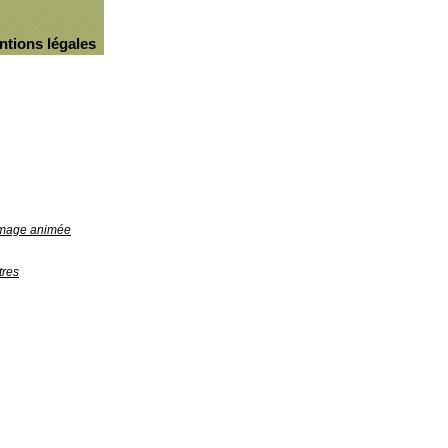
ntions légales
'image animée
tres