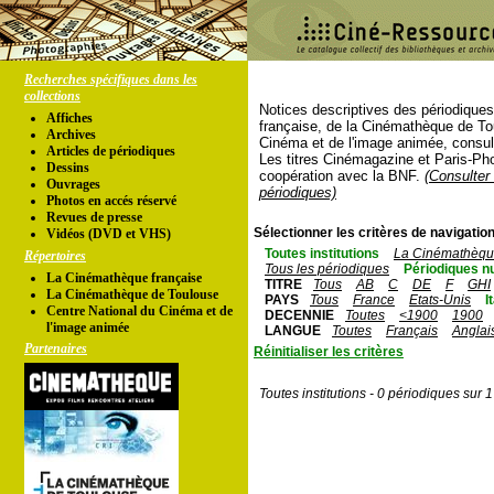
Recherches spécifiques dans les
collections
Notices descriptives des périodique
Affiches
française, de la Cinémathèque de To
Archives
Cinéma et de l'image animée, consul
Articles de périodiques
Les titres Cinémagazine et Paris-Ph
Dessins
coopération avec la BNF.
(Consulter 
Ouvrages
périodiques)
Photos en accés réservé
Revues de presse
Sélectionner les critères de navigation
Vidéos (DVD et VHS)
Toutes institutions
La Cinémathèque
Répertoires
Tous les périodiques
Périodiques n
La Cinémathèque française
TITRE
Tous
AB
C
DE
F
GHI
La Cinémathèque de Toulouse
PAYS
Tous
France
Etats-Unis
I
Centre National du Cinéma et de
DECENNIE
Toutes
<1900
1900
l'image animée
LANGUE
Toutes
Français
Anglai
Partenaires
Réinitialiser les critères
Toutes institutions - 0 périodiques sur 