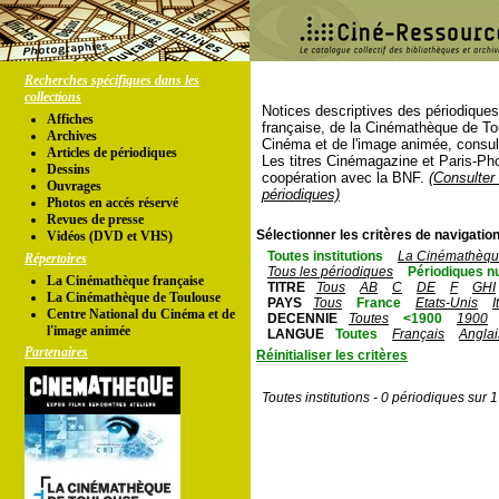
Recherches spécifiques dans les
collections
Notices descriptives des périodique
Affiches
française, de la Cinémathèque de To
Archives
Cinéma et de l'image animée, consul
Articles de périodiques
Les titres Cinémagazine et Paris-Ph
Dessins
coopération avec la BNF.
(Consulter 
Ouvrages
périodiques)
Photos en accés réservé
Revues de presse
Sélectionner les critères de navigation
Vidéos (DVD et VHS)
Toutes institutions
La Cinémathèque
Répertoires
Tous les périodiques
Périodiques n
La Cinémathèque française
TITRE
Tous
AB
C
DE
F
GHI
La Cinémathèque de Toulouse
PAYS
Tous
France
Etats-Unis
I
Centre National du Cinéma et de
DECENNIE
Toutes
<1900
1900
l'image animée
LANGUE
Toutes
Français
Anglai
Partenaires
Réinitialiser les critères
Toutes institutions - 0 périodiques sur 