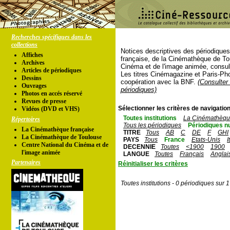
Recherches spécifiques dans les
collections
Notices descriptives des périodique
Affiches
française, de la Cinémathèque de To
Archives
Cinéma et de l'image animée, consul
Articles de périodiques
Les titres Cinémagazine et Paris-Ph
Dessins
coopération avec la BNF.
(Consulter 
Ouvrages
périodiques)
Photos en accés réservé
Revues de presse
Sélectionner les critères de navigation
Vidéos (DVD et VHS)
Toutes institutions
La Cinémathèque
Répertoires
Tous les périodiques
Périodiques n
La Cinémathèque française
TITRE
Tous
AB
C
DE
F
GHI
La Cinémathèque de Toulouse
PAYS
Tous
France
Etats-Unis
I
Centre National du Cinéma et de
DECENNIE
Toutes
<1900
1900
l'image animée
LANGUE
Toutes
Français
Anglai
Partenaires
Réinitialiser les critères
Toutes institutions - 0 périodiques sur 