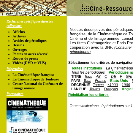
Recherches spécifiques dans les
collections
Notices descriptives des périodique
Affiches
française, de la Cinémathèque de To
Archives
Cinéma et de l'image animée, consul
Articles de périodiques
Les titres Cinémagazine et Paris-Ph
Dessins
coopération avec la BNF.
(Consulter 
Ouvrages
périodiques)
Photos en accés réservé
Revues de presse
Sélectionner les critères de navigation
Vidéos (DVD et VHS)
Toutes institutions
La Cinémathèque
Répertoires
Tous les périodiques
Périodiques n
La Cinémathèque française
TITRE
Tous
AB
C
DE
F
GHI
La Cinémathèque de Toulouse
PAYS
Tous
France
Etats-Unis
Centre National du Cinéma et de
DECENNIE
Toutes
<1900
1900
l'image animée
LANGUE
Toutes
Français
Anglai
Partenaires
Réinitialiser les critères
Toutes institutions - 0 périodiques sur 