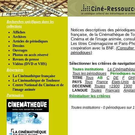
Recherches spécifiques dans les
collections
Notices descriptives des périodique
Affiches
française, de la Cinémathèque de To
Archives
Cinéma et de l'image animée, consul
Articles de périodiques
Les titres Cinémagazine et Paris-Ph
Dessins
coopération avec la BNF.
(Consulter 
Ouvrages
périodiques)
Photos en accés réservé
Revues de presse
Sélectionner les critères de navigation
Vidéos (DVD et VHS)
Toutes institutions
La Cinémathèque
Répertoires
Tous les périodiques
Périodiques n
La Cinémathèque française
TITRE
Tous
AB
C
DE
F
GHI
La Cinémathèque de Toulouse
PAYS
Tous
France
Etats-Unis
I
Centre National du Cinéma et de
DECENNIE
Toutes
<1900
1900
l'image animée
LANGUE
Toutes
Français
Anglai
Partenaires
Réinitialiser les critères
Toutes institutions - 0 périodiques sur 