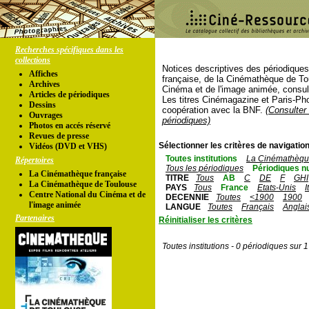
Recherches spécifiques dans les
collections
Notices descriptives des périodique
Affiches
française, de la Cinémathèque de To
Archives
Cinéma et de l'image animée, consul
Articles de périodiques
Les titres Cinémagazine et Paris-Ph
Dessins
coopération avec la BNF.
(Consulter 
Ouvrages
périodiques)
Photos en accés réservé
Revues de presse
Sélectionner les critères de navigation
Vidéos (DVD et VHS)
Toutes institutions
La Cinémathèque
Répertoires
Tous les périodiques
Périodiques n
La Cinémathèque française
TITRE
Tous
AB
C
DE
F
GHI
La Cinémathèque de Toulouse
PAYS
Tous
France
Etats-Unis
I
Centre National du Cinéma et de
DECENNIE
Toutes
<1900
1900
l'image animée
LANGUE
Toutes
Français
Anglai
Partenaires
Réinitialiser les critères
Toutes institutions - 0 périodiques sur 