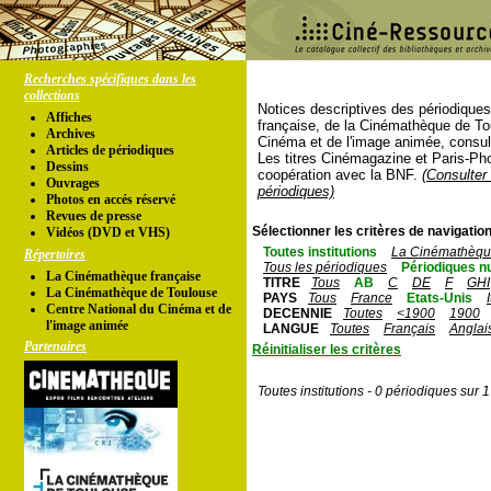
Recherches spécifiques dans les
collections
Notices descriptives des périodique
Affiches
française, de la Cinémathèque de To
Archives
Cinéma et de l'image animée, consul
Articles de périodiques
Les titres Cinémagazine et Paris-Ph
Dessins
coopération avec la BNF.
(Consulter 
Ouvrages
périodiques)
Photos en accés réservé
Revues de presse
Sélectionner les critères de navigation
Vidéos (DVD et VHS)
Toutes institutions
La Cinémathèque
Répertoires
Tous les périodiques
Périodiques n
La Cinémathèque française
TITRE
Tous
AB
C
DE
F
GHI
La Cinémathèque de Toulouse
PAYS
Tous
France
Etats-Unis
Centre National du Cinéma et de
DECENNIE
Toutes
<1900
1900
l'image animée
LANGUE
Toutes
Français
Anglai
Partenaires
Réinitialiser les critères
Toutes institutions - 0 périodiques sur 