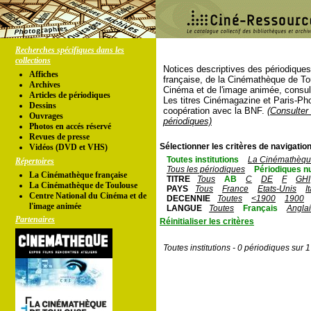
Recherches spécifiques dans les
collections
Notices descriptives des périodique
Affiches
française, de la Cinémathèque de To
Archives
Cinéma et de l'image animée, consul
Articles de périodiques
Les titres Cinémagazine et Paris-Ph
Dessins
coopération avec la BNF.
(Consulter 
Ouvrages
périodiques)
Photos en accés réservé
Revues de presse
Sélectionner les critères de navigation
Vidéos (DVD et VHS)
Toutes institutions
La Cinémathèque
Répertoires
Tous les périodiques
Périodiques n
La Cinémathèque française
TITRE
Tous
AB
C
DE
F
GHI
La Cinémathèque de Toulouse
PAYS
Tous
France
Etats-Unis
I
Centre National du Cinéma et de
DECENNIE
Toutes
<1900
1900
l'image animée
LANGUE
Toutes
Français
Angla
Partenaires
Réinitialiser les critères
Toutes institutions - 0 périodiques sur 