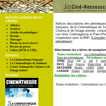
Recherches spécifiques dans les
collections
Notices descriptives des périodique
Affiches
française, de la Cinémathèque de To
Archives
Cinéma et de l'image animée, consul
Articles de périodiques
Les titres Cinémagazine et Paris-Ph
Dessins
coopération avec la BNF.
(Consulter 
Ouvrages
périodiques)
Photos en accés réservé
Revues de presse
Sélectionner les critères de navigation
Vidéos (DVD et VHS)
Toutes institutions
La Cinémathèque
Répertoires
Tous les périodiques
Périodiques n
La Cinémathèque française
TITRE
Tous
AB
C
DE
F
GHI
La Cinémathèque de Toulouse
PAYS
Tous
France
Etats-Unis
I
Centre National du Cinéma et de
DECENNIE
Toutes
<1900
1900
l'image animée
LANGUE
Toutes
Français
Anglai
Partenaires
Réinitialiser les critères
Toutes institutions - 0 périodiques sur 