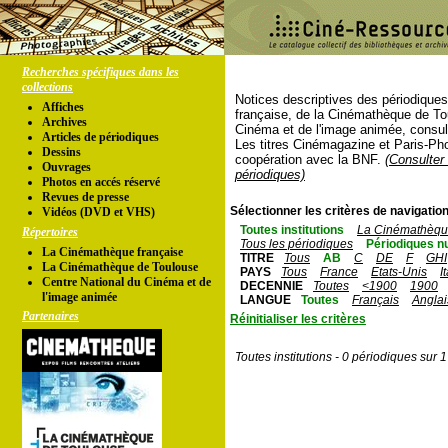
Recherches spécifiques dans les
collections
Notices descriptives des périodique
Affiches
française, de la Cinémathèque de To
Archives
Cinéma et de l'image animée, consul
Articles de périodiques
Les titres Cinémagazine et Paris-Ph
Dessins
coopération avec la BNF.
(Consulter 
Ouvrages
périodiques)
Photos en accés réservé
Revues de presse
Sélectionner les critères de navigation
Vidéos (DVD et VHS)
Toutes institutions
La Cinémathèque
Répertoires
Tous les périodiques
Périodiques n
La Cinémathèque française
TITRE
Tous
AB
C
DE
F
GHI
La Cinémathèque de Toulouse
PAYS
Tous
France
Etats-Unis
I
Centre National du Cinéma et de
DECENNIE
Toutes
<1900
1900
l'image animée
LANGUE
Toutes
Français
Anglai
Partenaires
Réinitialiser les critères
Toutes institutions - 0 périodiques sur 