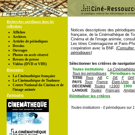
Recherches spécifiques dans les
collections
Notices descriptives des périodique
Affiches
française, de la Cinémathèque de To
Archives
Cinéma et de l'image animée, consul
Articles de périodiques
Les titres Cinémagazine et Paris-Ph
Dessins
coopération avec la BNF.
(Consulter 
Ouvrages
périodiques)
Photos en accés réservé
Revues de presse
Sélectionner les critères de navigation
Vidéos (DVD et VHS)
Toutes institutions
La Cinémathèque
Répertoires
Tous les périodiques
Périodiques n
La Cinémathèque française
TITRE
Tous
AB
C
DE
F
GHI
La Cinémathèque de Toulouse
PAYS
Tous
France
Etats-Unis
I
Centre National du Cinéma et de
DECENNIE
Toutes
<1900
1900
l'image animée
LANGUE
Toutes
Français
Anglai
Partenaires
Réinitialiser les critères
Toutes institutions - 0 périodiques sur 