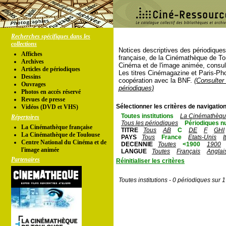
Recherches spécifiques dans les
collections
Notices descriptives des périodique
Affiches
française, de la Cinémathèque de To
Archives
Cinéma et de l'image animée, consul
Articles de périodiques
Les titres Cinémagazine et Paris-Ph
Dessins
coopération avec la BNF.
(Consulter 
Ouvrages
périodiques)
Photos en accés réservé
Revues de presse
Sélectionner les critères de navigation
Vidéos (DVD et VHS)
Toutes institutions
La Cinémathèque
Répertoires
Tous les périodiques
Périodiques n
La Cinémathèque française
TITRE
Tous
AB
C
DE
F
GHI
La Cinémathèque de Toulouse
PAYS
Tous
France
Etats-Unis
I
Centre National du Cinéma et de
DECENNIE
Toutes
<1900
1900
l'image animée
LANGUE
Toutes
Français
Anglai
Partenaires
Réinitialiser les critères
Toutes institutions - 0 périodiques sur 