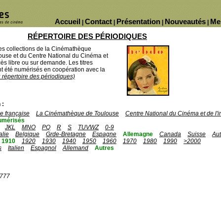
Accueil
Contact
Présentation
Nouveautés
Me
|
|
|
|
RÉPERTOIRE DES PÉRIODIQUES
des collections de la Cinémathèque
ouse et du Centre National du Cinéma et
ès libre ou sur demande. Les titres
 été numérisés en coopération avec la
u répertoire des périodiques)
 :
 française
La Cinémathèque de Toulouse
Centre National du Cinéma et de l
umérisés
JKL
MNO
PQ
R
S
TUVWZ
0-9
talie
Belgique
Grde-Bretagne
Espagne
Allemagne
Canada
Suisse
Aut
1910
1920
1930
1940
1950
1960
1970
1980
1990
>2000
s
Italien
Espagnol
Allemand
Autres
1777