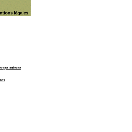
ntions légales
'image animée
res