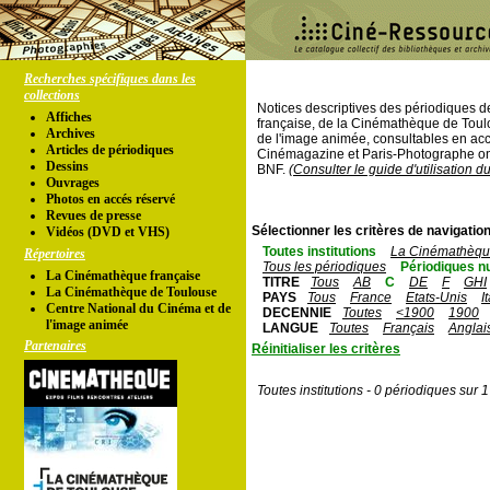
Recherches spécifiques dans les
collections
Notices descriptives des périodiques 
Affiches
française, de la Cinémathèque de Toul
Archives
de l'image animée, consultables en acc
Articles de périodiques
Cinémagazine et Paris-Photographe ont
Dessins
BNF.
(Consulter le guide d'utilisation d
Ouvrages
Photos en accés réservé
Revues de presse
Sélectionner les critères de navigation
Vidéos (DVD et VHS)
Toutes institutions
La Cinémathèque
Répertoires
Tous les périodiques
Périodiques n
La Cinémathèque française
TITRE
Tous
AB
C
DE
F
GHI
La Cinémathèque de Toulouse
PAYS
Tous
France
Etats-Unis
I
Centre National du Cinéma et de
DECENNIE
Toutes
<1900
1900
l'image animée
LANGUE
Toutes
Français
Anglai
Partenaires
Réinitialiser les critères
Toutes institutions - 0 périodiques sur 