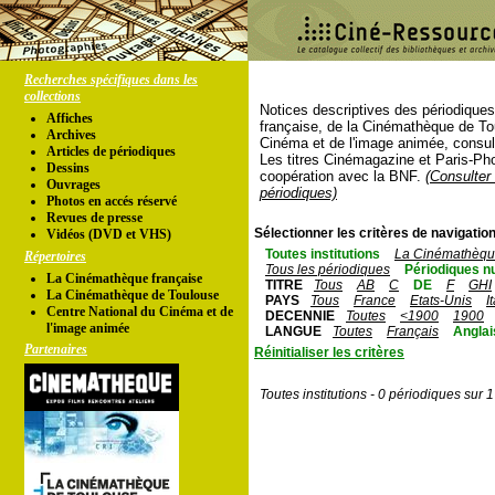
Recherches spécifiques dans les
collections
Notices descriptives des périodique
Affiches
française, de la Cinémathèque de To
Archives
Cinéma et de l'image animée, consul
Articles de périodiques
Les titres Cinémagazine et Paris-Ph
Dessins
coopération avec la BNF.
(Consulter 
Ouvrages
périodiques)
Photos en accés réservé
Revues de presse
Sélectionner les critères de navigation
Vidéos (DVD et VHS)
Toutes institutions
La Cinémathèque
Répertoires
Tous les périodiques
Périodiques n
La Cinémathèque française
TITRE
Tous
AB
C
DE
F
GHI
La Cinémathèque de Toulouse
PAYS
Tous
France
Etats-Unis
I
Centre National du Cinéma et de
DECENNIE
Toutes
<1900
1900
l'image animée
LANGUE
Toutes
Français
Anglai
Partenaires
Réinitialiser les critères
Toutes institutions - 0 périodiques sur 