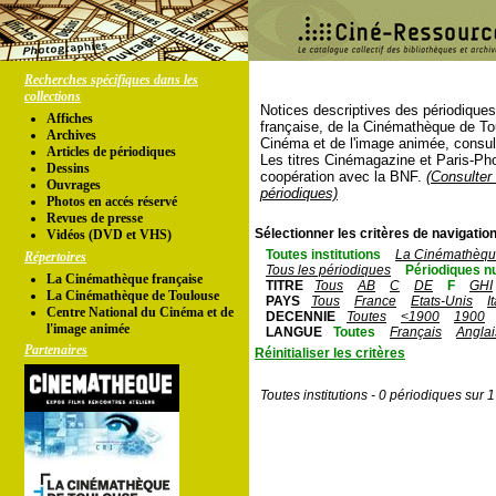
Recherches spécifiques dans les
collections
Notices descriptives des périodique
Affiches
française, de la Cinémathèque de To
Archives
Cinéma et de l'image animée, consul
Articles de périodiques
Les titres Cinémagazine et Paris-Ph
Dessins
coopération avec la BNF.
(Consulter 
Ouvrages
périodiques)
Photos en accés réservé
Revues de presse
Sélectionner les critères de navigation
Vidéos (DVD et VHS)
Toutes institutions
La Cinémathèque
Répertoires
Tous les périodiques
Périodiques n
La Cinémathèque française
TITRE
Tous
AB
C
DE
F
GHI
La Cinémathèque de Toulouse
PAYS
Tous
France
Etats-Unis
I
Centre National du Cinéma et de
DECENNIE
Toutes
<1900
1900
l'image animée
LANGUE
Toutes
Français
Anglai
Partenaires
Réinitialiser les critères
Toutes institutions - 0 périodiques sur 