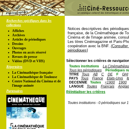
Recherches spécifiques dans les
collections
Notices descriptives des périodique
Affiches
française, de la Cinémathèque de To
Archives
Cinéma et de l'image animée, consul
Articles de périodiques
Les titres Cinémagazine et Paris-Ph
Dessins
coopération avec la BNF.
(Consulter 
Ouvrages
périodiques)
Photos en accés réservé
Revues de presse
Sélectionner les critères de navigation
Vidéos (DVD et VHS)
Toutes institutions
La Cinémathèque
Répertoires
Tous les périodiques
Périodiques n
La Cinémathèque française
TITRE
Tous
AB
C
DE
F
GHI
La Cinémathèque de Toulouse
PAYS
Tous
France
Etats-Unis
I
Centre National du Cinéma et de
DECENNIE
Toutes
<1900
1900
l'image animée
LANGUE
Toutes
Français
Anglai
Partenaires
Réinitialiser les critères
Toutes institutions - 0 périodiques sur 