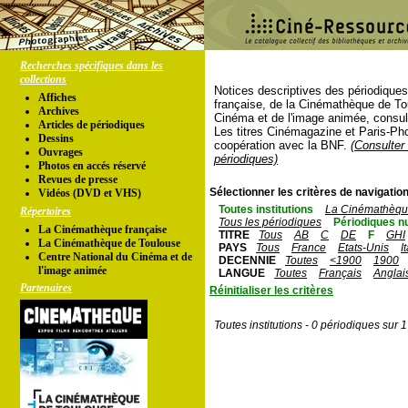
Recherches spécifiques dans les
collections
Notices descriptives des périodique
Affiches
française, de la Cinémathèque de To
Archives
Cinéma et de l'image animée, consul
Articles de périodiques
Les titres Cinémagazine et Paris-Ph
Dessins
coopération avec la BNF.
(Consulter 
Ouvrages
périodiques)
Photos en accés réservé
Revues de presse
Sélectionner les critères de navigation
Vidéos (DVD et VHS)
Toutes institutions
La Cinémathèque
Répertoires
Tous les périodiques
Périodiques n
La Cinémathèque française
TITRE
Tous
AB
C
DE
F
GHI
La Cinémathèque de Toulouse
PAYS
Tous
France
Etats-Unis
I
Centre National du Cinéma et de
DECENNIE
Toutes
<1900
1900
l'image animée
LANGUE
Toutes
Français
Anglai
Partenaires
Réinitialiser les critères
Toutes institutions - 0 périodiques sur 