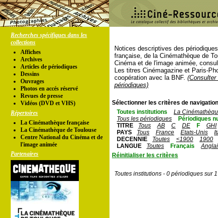
Recherches spécifiques dans les
collections
Notices descriptives des périodique
Affiches
française, de la Cinémathèque de To
Archives
Cinéma et de l'image animée, consul
Articles de périodiques
Les titres Cinémagazine et Paris-Ph
Dessins
coopération avec la BNF.
(Consulter 
Ouvrages
périodiques)
Photos en accés réservé
Revues de presse
Sélectionner les critères de navigation
Vidéos (DVD et VHS)
Toutes institutions
La Cinémathèque
Répertoires
Tous les périodiques
Périodiques n
La Cinémathèque française
TITRE
Tous
AB
C
DE
F
GHI
La Cinémathèque de Toulouse
PAYS
Tous
France
Etats-Unis
I
Centre National du Cinéma et de
DECENNIE
Toutes
<1900
1900
l'image animée
LANGUE
Toutes
Français
Angla
Partenaires
Réinitialiser les critères
Toutes institutions - 0 périodiques sur 