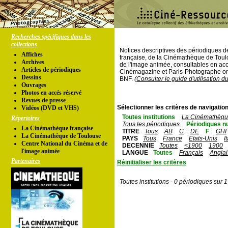
Recherches spécifiques dans les
collections
Notices descriptives des périodiques 
Affiches
française, de la Cinémathèque de Toul
Archives
de l'image animée, consultables en acc
Articles de périodiques
Cinémagazine et Paris-Photographe ont
Dessins
BNF.
(Consulter le guide d'utilisation d
Ouvrages
Photos en accés réservé
Revues de presse
Sélectionner les critères de navigation
Vidéos (DVD et VHS)
Toutes institutions
La Cinémathèque
Répertoires
Tous les périodiques
Périodiques n
La Cinémathèque française
TITRE
Tous
AB
C
DE
F
GHI
La Cinémathèque de Toulouse
PAYS
Tous
France
Etats-Unis
I
Centre National du Cinéma et de
DECENNIE
Toutes
<1900
1900
l'image animée
LANGUE
Toutes
Français
Anglai
Partenaires
Réinitialiser les critères
Toutes institutions - 0 périodiques sur 