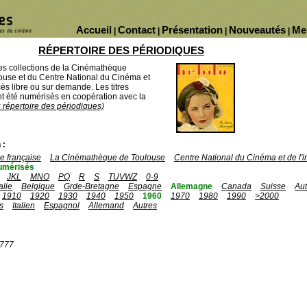
Accueil
Contact
Présentation
Nouveautés
Me
|
|
|
|
RÉPERTOIRE DES PÉRIODIQUES
des collections de la Cinémathèque
ouse et du Centre National du Cinéma et
ès libre ou sur demande. Les titres
 été numérisés en coopération avec la
u répertoire des périodiques)
 :
 française
La Cinémathèque de Toulouse
Centre National du Cinéma et de l
umérisés
JKL
MNO
PQ
R
S
TUVWZ
0-9
talie
Belgique
Grde-Bretagne
Espagne
Allemagne
Canada
Suisse
Aut
1910
1920
1930
1940
1950
1960
1970
1980
1990
>2000
s
Italien
Espagnol
Allemand
Autres
1777