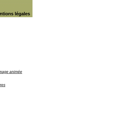
ntions légales
'image animée
res