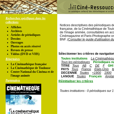
Recherches spécifiques dans les
collections
Notices descriptives des périodiques 
Affiches
française, de la Cinémathèque de Toul
Archives
de l'image animée, consultables en acc
Articles de périodiques
Cinémagazine et Paris-Photographe ont
Dessins
BNF.
(Consulter le guide d'utilisation d
Ouvrages
Photos en accés réservé
Revues de presse
Sélectionner les critères de navigation
Vidéos (DVD et VHS)
Toutes institutions
La Cinémathèque
Répertoires
Tous les périodiques
Périodiques n
La Cinémathèque française
TITRE
Tous
AB
C
DE
F
GHI
La Cinémathèque de Toulouse
PAYS
Tous
France
Etats-Unis
I
Centre National du Cinéma et de
DECENNIE
Toutes
<1900
1900
l'image animée
LANGUE
Toutes
Français
Angla
Partenaires
Réinitialiser les critères
Toutes institutions - 0 périodiques sur 