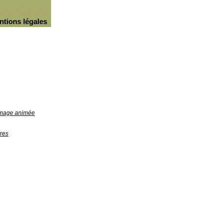
ntions légales
'image animée
res