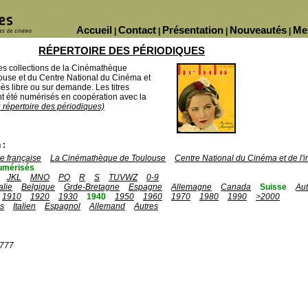
Accueil
Contact
Présentation
Nouveautés
Me
|
|
|
|
RÉPERTOIRE DES PÉRIODIQUES
des collections de la Cinémathèque
ouse et du Centre National du Cinéma et
ès libre ou sur demande. Les titres
 été numérisés en coopération avec la
u répertoire des périodiques)
 :
 française
La Cinémathèque de Toulouse
Centre National du Cinéma et de l
umérisés
JKL
MNO
PQ
R
S
TUVWZ
0-9
talie
Belgique
Grde-Bretagne
Espagne
Allemagne
Canada
Suisse
Aut
1910
1920
1930
1940
1950
1960
1970
1980
1990
>2000
is
Italien
Espagnol
Allemand
Autres
1777