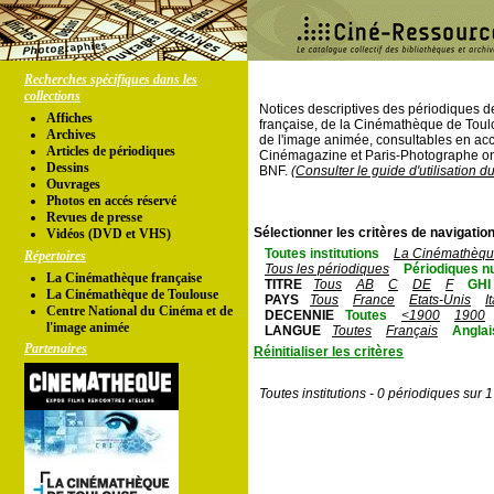
Recherches spécifiques dans les
collections
Notices descriptives des périodiques 
Affiches
française, de la Cinémathèque de Toul
Archives
de l'image animée, consultables en acc
Articles de périodiques
Cinémagazine et Paris-Photographe ont
Dessins
BNF.
(Consulter le guide d'utilisation d
Ouvrages
Photos en accés réservé
Revues de presse
Sélectionner les critères de navigation
Vidéos (DVD et VHS)
Toutes institutions
La Cinémathèque
Répertoires
Tous les périodiques
Périodiques n
La Cinémathèque française
TITRE
Tous
AB
C
DE
F
GHI
La Cinémathèque de Toulouse
PAYS
Tous
France
Etats-Unis
I
Centre National du Cinéma et de
DECENNIE
Toutes
<1900
1900
l'image animée
LANGUE
Toutes
Français
Anglai
Partenaires
Réinitialiser les critères
Toutes institutions - 0 périodiques sur 