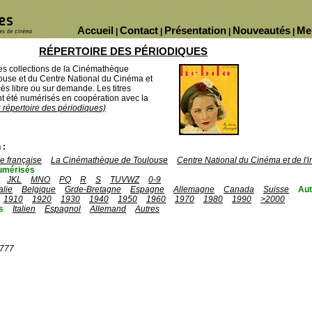
Accueil
Contact
Présentation
Nouveautés
Me
|
|
|
|
RÉPERTOIRE DES PÉRIODIQUES
des collections de la Cinémathèque
ouse et du Centre National du Cinéma et
ès libre ou sur demande. Les titres
 été numérisés en coopération avec la
u répertoire des périodiques)
 :
 française
La Cinémathèque de Toulouse
Centre National du Cinéma et de l
umérisés
JKL
MNO
PQ
R
S
TUVWZ
0-9
talie
Belgique
Grde-Bretagne
Espagne
Allemagne
Canada
Suisse
Aut
1910
1920
1930
1940
1950
1960
1970
1980
1990
>2000
s
Italien
Espagnol
Allemand
Autres
1777