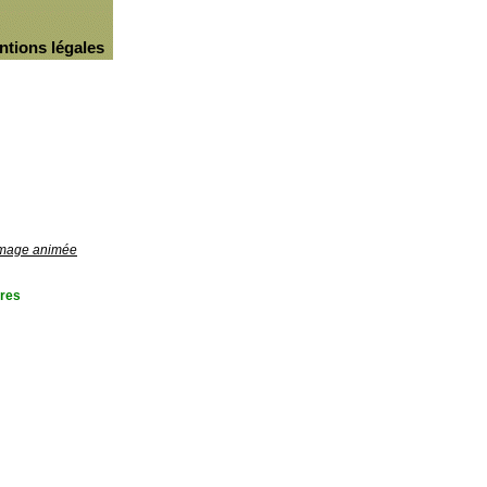
ntions légales
'image animée
res