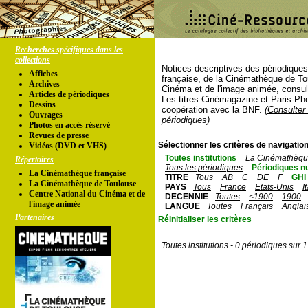
Recherches spécifiques dans les
collections
Notices descriptives des périodique
Affiches
française, de la Cinémathèque de To
Archives
Cinéma et de l'image animée, consul
Articles de périodiques
Les titres Cinémagazine et Paris-Ph
Dessins
coopération avec la BNF.
(Consulter 
Ouvrages
périodiques)
Photos en accés réservé
Revues de presse
Sélectionner les critères de navigation
Vidéos (DVD et VHS)
Toutes institutions
La Cinémathèque
Répertoires
Tous les périodiques
Périodiques n
La Cinémathèque française
TITRE
Tous
AB
C
DE
F
GHI
La Cinémathèque de Toulouse
PAYS
Tous
France
Etats-Unis
I
Centre National du Cinéma et de
DECENNIE
Toutes
<1900
1900
l'image animée
LANGUE
Toutes
Français
Anglai
Partenaires
Réinitialiser les critères
Toutes institutions - 0 périodiques sur 