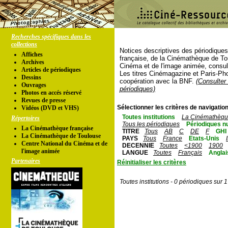
Recherches spécifiques dans les
collections
Notices descriptives des périodique
Affiches
française, de la Cinémathèque de To
Archives
Cinéma et de l'image animée, consul
Articles de périodiques
Les titres Cinémagazine et Paris-Ph
Dessins
coopération avec la BNF.
(Consulter 
Ouvrages
périodiques)
Photos en accés réservé
Revues de presse
Sélectionner les critères de navigation
Vidéos (DVD et VHS)
Toutes institutions
La Cinémathèque
Répertoires
Tous les périodiques
Périodiques n
La Cinémathèque française
TITRE
Tous
AB
C
DE
F
GHI
La Cinémathèque de Toulouse
PAYS
Tous
France
Etats-Unis
Centre National du Cinéma et de
DECENNIE
Toutes
<1900
1900
l'image animée
LANGUE
Toutes
Français
Anglai
Partenaires
Réinitialiser les critères
Toutes institutions - 0 périodiques sur 