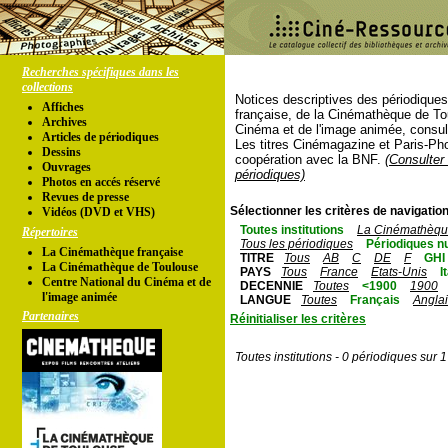
Recherches spécifiques dans les
collections
Notices descriptives des périodique
Affiches
française, de la Cinémathèque de To
Archives
Cinéma et de l'image animée, consul
Articles de périodiques
Les titres Cinémagazine et Paris-Ph
Dessins
coopération avec la BNF.
(Consulter 
Ouvrages
périodiques)
Photos en accés réservé
Revues de presse
Sélectionner les critères de navigation
Vidéos (DVD et VHS)
Toutes institutions
La Cinémathèque
Répertoires
Tous les périodiques
Périodiques n
La Cinémathèque française
TITRE
Tous
AB
C
DE
F
GHI
La Cinémathèque de Toulouse
PAYS
Tous
France
Etats-Unis
I
Centre National du Cinéma et de
DECENNIE
Toutes
<1900
1900
l'image animée
LANGUE
Toutes
Français
Angla
Partenaires
Réinitialiser les critères
Toutes institutions - 0 périodiques sur 