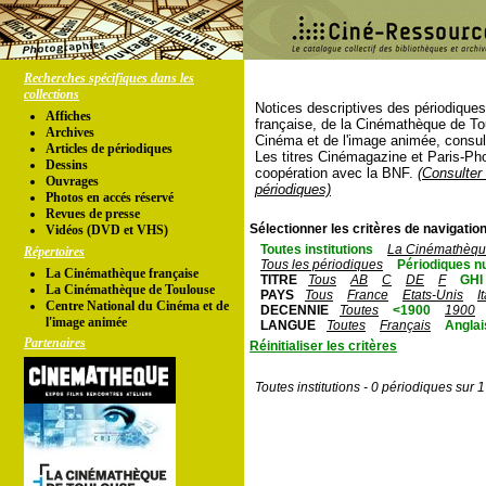
Recherches spécifiques dans les
collections
Notices descriptives des périodique
Affiches
française, de la Cinémathèque de To
Archives
Cinéma et de l'image animée, consul
Articles de périodiques
Les titres Cinémagazine et Paris-Ph
Dessins
coopération avec la BNF.
(Consulter 
Ouvrages
périodiques)
Photos en accés réservé
Revues de presse
Sélectionner les critères de navigation
Vidéos (DVD et VHS)
Toutes institutions
La Cinémathèque
Répertoires
Tous les périodiques
Périodiques n
La Cinémathèque française
TITRE
Tous
AB
C
DE
F
GHI
La Cinémathèque de Toulouse
PAYS
Tous
France
Etats-Unis
I
Centre National du Cinéma et de
DECENNIE
Toutes
<1900
1900
l'image animée
LANGUE
Toutes
Français
Anglai
Partenaires
Réinitialiser les critères
Toutes institutions - 0 périodiques sur 