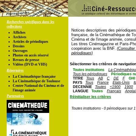
Recherches spécifiques dans les
collections
Notices descriptives des périodique
Affiches
française, de la Cinémathèque de To
Archives
Cinéma et de l'image animée, consul
Articles de périodiques
Les titres Cinémagazine et Paris-Ph
Dessins
coopération avec la BNF.
(Consulter 
Ouvrages
périodiques)
Photos en accés réservé
Revues de presse
Sélectionner les critères de navigation
Vidéos (DVD et VHS)
Toutes institutions
La Cinémathèque
Répertoires
Tous les périodiques
Périodiques n
La Cinémathèque française
TITRE
Tous
AB
C
DE
F
GHI
La Cinémathèque de Toulouse
PAYS
Tous
France
Etats-Unis
I
Centre National du Cinéma et de
DECENNIE
Toutes
<1900
1900
l'image animée
LANGUE
Toutes
Français
Anglai
Partenaires
Réinitialiser les critères
Toutes institutions - 0 périodiques sur 