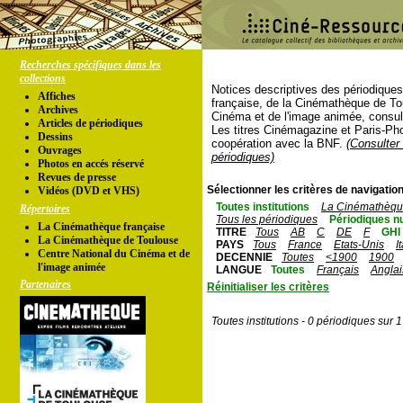
Recherches spécifiques dans les
collections
Notices descriptives des périodique
Affiches
française, de la Cinémathèque de To
Archives
Cinéma et de l'image animée, consul
Articles de périodiques
Les titres Cinémagazine et Paris-Ph
Dessins
coopération avec la BNF.
(Consulter 
Ouvrages
périodiques)
Photos en accés réservé
Revues de presse
Sélectionner les critères de navigation
Vidéos (DVD et VHS)
Toutes institutions
La Cinémathèque
Répertoires
Tous les périodiques
Périodiques n
La Cinémathèque française
TITRE
Tous
AB
C
DE
F
GHI
La Cinémathèque de Toulouse
PAYS
Tous
France
Etats-Unis
I
Centre National du Cinéma et de
DECENNIE
Toutes
<1900
1900
l'image animée
LANGUE
Toutes
Français
Anglai
Partenaires
Réinitialiser les critères
Toutes institutions - 0 périodiques sur 