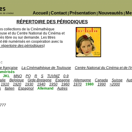
Accueil
Contact
Présentation
Nouveautés
Me
|
|
|
|
RÉPERTOIRE DES PÉRIODIQUES
des collections de la Cinémathèque
ouse et du Centre National du Cinéma et
ès libre ou sur demande. Les titres
 été numérisés en coopération avec la
u répertoire des périodiques)
 :
 française
La Cinémathèque de Toulouse
Centre National du Cinéma et de l
umérisés
JKL
MNO
PQ
R
S
TUVWZ
0-9
talie
Belgique
Grde-Bretagne
Espagne
Allemagne
Canada
Suisse
Aut
1910
1920
1930
1940
1950
1960
1970
1980
1990
>2000
s
Italien
Espagnol
Allemand
Autres
1777