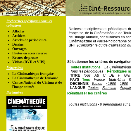
Recherches spécifiques dans les
collections
Notices descriptives des périodiques 
Affiches
française, de la Cinémathèque de Toul
Archives
de l'image animée, consultables en acc
Articles de périodiques
Cinémagazine et Paris-Photographe ont
Dessins
BNF.
(Consulter le guide d'utilisation d
Ouvrages
Photos en accés réservé
Revues de presse
Sélectionner les critères de navigation
Vidéos (DVD et VHS)
Toutes institutions
La Cinémathèque
Répertoires
Tous les périodiques
Périodiques n
La Cinémathèque française
TITRE
Tous
AB
C
DE
F
GHI
La Cinémathèque de Toulouse
PAYS
Tous
France
Etats-Unis
I
Centre National du Cinéma et de
DECENNIE
Toutes
<1900
1900
l'image animée
LANGUE
Toutes
Français
Anglai
Partenaires
Réinitialiser les critères
Toutes institutions - 0 périodiques sur 