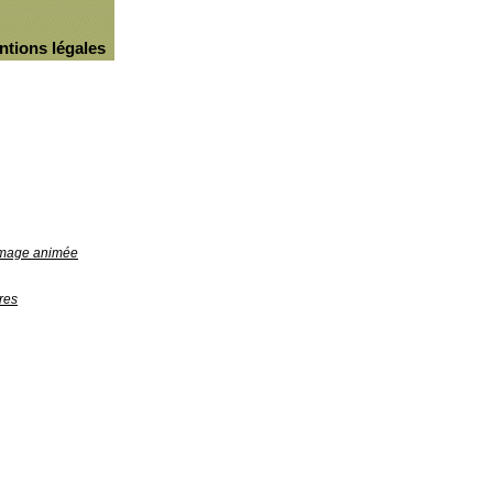
ntions légales
'image animée
res