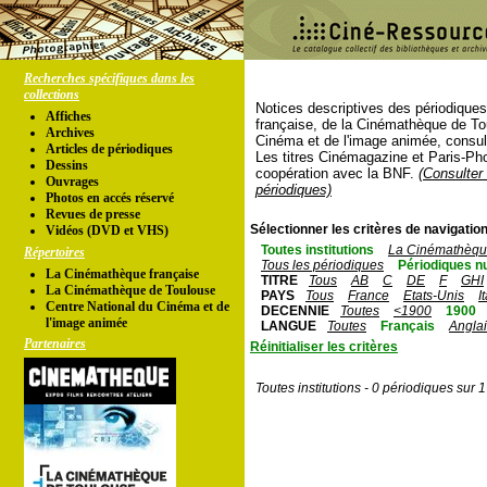
Recherches spécifiques dans les
collections
Notices descriptives des périodique
Affiches
française, de la Cinémathèque de To
Archives
Cinéma et de l'image animée, consul
Articles de périodiques
Les titres Cinémagazine et Paris-Ph
Dessins
coopération avec la BNF.
(Consulter 
Ouvrages
périodiques)
Photos en accés réservé
Revues de presse
Sélectionner les critères de navigation
Vidéos (DVD et VHS)
Toutes institutions
La Cinémathèque
Répertoires
Tous les périodiques
Périodiques n
La Cinémathèque française
TITRE
Tous
AB
C
DE
F
GHI
La Cinémathèque de Toulouse
PAYS
Tous
France
Etats-Unis
I
Centre National du Cinéma et de
DECENNIE
Toutes
<1900
1900
l'image animée
LANGUE
Toutes
Français
Angla
Partenaires
Réinitialiser les critères
Toutes institutions - 0 périodiques sur 