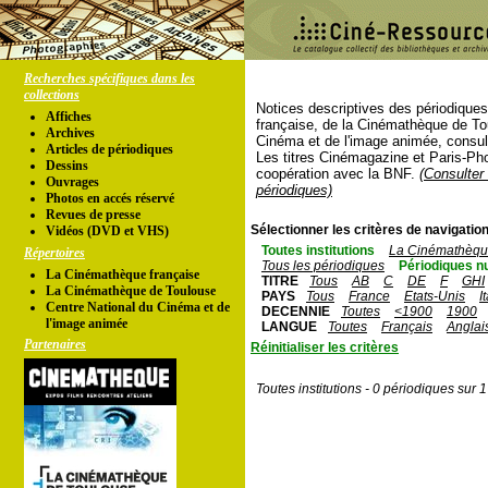
Recherches spécifiques dans les
collections
Notices descriptives des périodique
Affiches
française, de la Cinémathèque de To
Archives
Cinéma et de l'image animée, consul
Articles de périodiques
Les titres Cinémagazine et Paris-Ph
Dessins
coopération avec la BNF.
(Consulter 
Ouvrages
périodiques)
Photos en accés réservé
Revues de presse
Sélectionner les critères de navigation
Vidéos (DVD et VHS)
Toutes institutions
La Cinémathèque
Répertoires
Tous les périodiques
Périodiques n
La Cinémathèque française
TITRE
Tous
AB
C
DE
F
GHI
La Cinémathèque de Toulouse
PAYS
Tous
France
Etats-Unis
I
Centre National du Cinéma et de
DECENNIE
Toutes
<1900
1900
l'image animée
LANGUE
Toutes
Français
Anglai
Partenaires
Réinitialiser les critères
Toutes institutions - 0 périodiques sur 